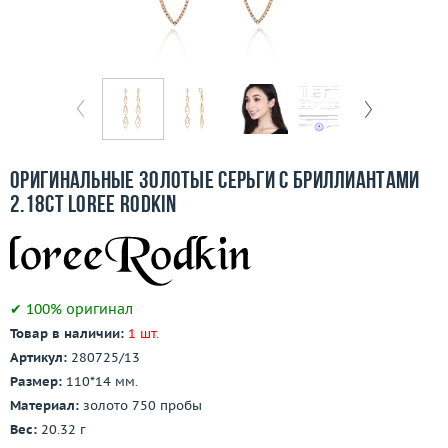
Бесплатная доставка
Покупка и оплата
О компании
Ломбард
Оригинальные золотые серьги с бриллиантами
Контакты
2.18ct Loree Rodkin
3D-тур по шоуруму
Заказать звонок
✔ 100% оригинал
Товар в наличии:
1 шт.
Артикул:
280725/13
Размер:
110*14 мм.
Материал:
золото 750 пробы
Вес:
20.32 г