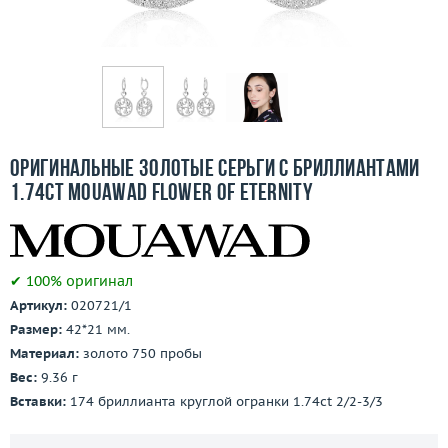
Отзывы
Бесплатная доставка
Покупка и оплата
О компании
Оригинальные золотые серьги с бриллиантами
1.74ct Mouawad Flower Of Eternity
Ломбард
Контакты
✔ 100% оригинал
3D-тур по шоуруму
Артикул:
020721/1
Размер:
42*21 мм.
Заказать звонок
Материал:
золото 750 пробы
Вес:
9.36 г
Вставки:
174 бриллианта круглой огранки 1.74ct 2/2-3/3