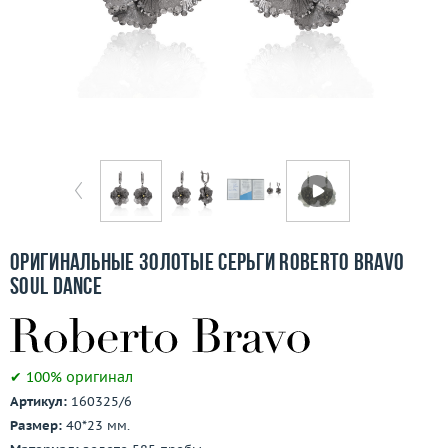
Отзывы
Бесплатная доставка
Покупка и оплата
О компании
Ломбард
Контакты
Оригинальные золотые серьги Roberto Bravo
Soul Dance
3D-тур по шоуруму
Заказать звонок
✔ 100% оригинал
Артикул:
160325/6
Размер:
40*23 мм.