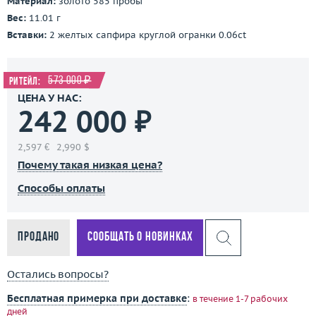
Материал:
золото 585 пробы
Вес:
11.01 г
Вставки:
2 желтых сапфира круглой огранки 0.06ct
573 000 ₽
Ритейл:
ЦЕНА У НАС:
242 000 ₽
2,597 €
2,990 $
Почему такая низкая цена?
Способы оплаты
Продано
Сообщать о новинках
Остались вопросы?
Бесплатная примерка при доставке
:
в течение 1-7 рабочих
дней