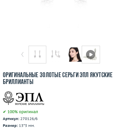
Отзывы
Бесплатная доставка
Покупка и оплата
О компании
Ломбард
Контакты
Оригинальные золотые серьги ЭПЛ Якутские
бриллианты
3D-тур по шоуруму
Заказать звонок
✔ 100% оригинал
Артикул:
270126/6
Размер:
13*3 мм.