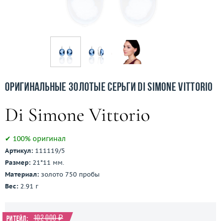
Бесплатная доставка
Покупка и оплата
О компании
Ломбард
Оригинальные золотые серьги Di Simone Vittorio
Контакты
3D-тур по шоуруму
✔ 100% оригинал
Заказать звонок
Артикул:
111119/5
Размер:
21*11 мм.
Материал:
золото 750 пробы
Вес:
2.91 г
102 000 ₽
Ритейл: