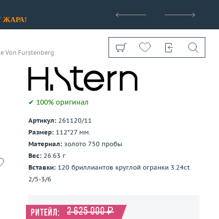
>
У
ЖАРА!
ne Von Furstenberg
✔ 100% оригинал
Артикул:
261120/11
Показать все
Размер:
112*27 мм.
Материал:
золото 750 пробы
Вес:
26.63 г
Вставки:
120 бриллиантов круглой огранки 3.24ct
2/5-3/6
2 625 000 ₽
Ритейл: