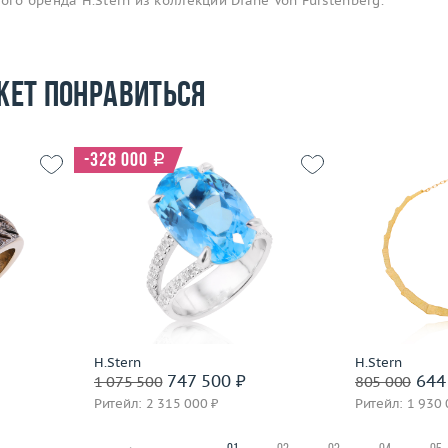
ого бренда H.Stern из коллекции Diane Von Furstenberg.
жет понравиться
-328 000
i
17.5
Размер
16.5
Вес (г)
24.29
Вес (г)
7.49
Материал
 пробы
Материал
золото 750 пробы
По
Подробнее
H.Stern
H.Stern
747 500 ₽
644
1 075 500
805 000
Ритейл: 2 315 000 ₽
Ритейл: 1 930 