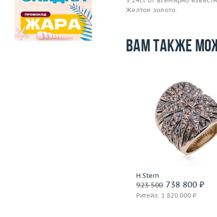
3.24ct от всемирно известн
Желтое золото.
Вам также мо
Размер
17.75
Вес (г)
28.07
Размер
Материал
золото 750 пробы
Вес (г)
Материал
золото 750
Подробнее
Подробнее
Incognito
H.Stern
1 399 600 ₽
738 800 ₽
1 749 500
923 500
Ритейл: 3 850 000 ₽
Ритейл: 1 820 000 ₽