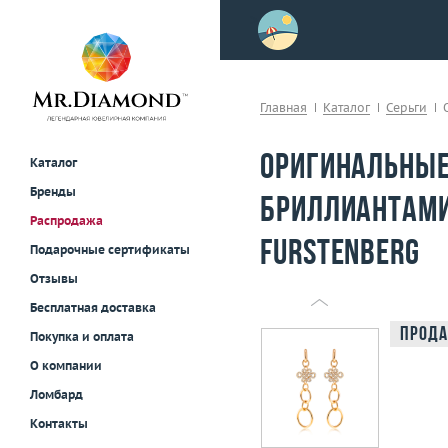
>
осле примерки!
Главная
Каталог
Серьги
Оригинальные
Каталог
Бренды
бриллиантами 
Распродажа
Furstenberg
Подарочные сертификаты
Отзывы
Бесплатная доставка
Прода
Покупка и оплата
О компании
Ломбард
Контакты