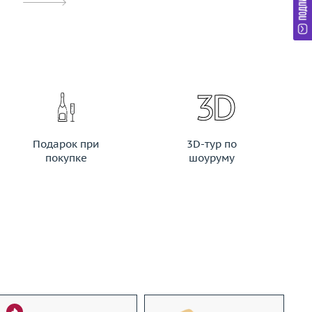
Подарок при
3D-тур по
покупке
шоуруму