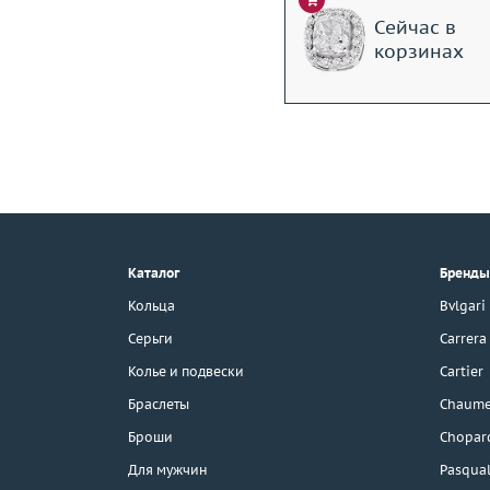
Сейчас в
корзинах
+7 (495) 190-78-88
8 (800) 777-17-88
г. Москва, Тихвинский пер., д. 7,
Каталог
Бренды
стр. 1.
3D-тур по шоуруму
Кольца
Bvlgari
Бесплатная парковка
Серьги
Carrera
Колье и подвески
Cartier
Браслеты
Chaume
Каталог
Броши
Chopar
Бренды
Для мужчин
Pasqual