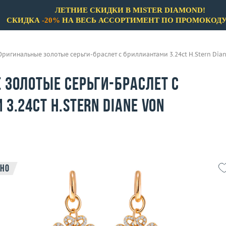
ЛЕТНИЕ СКИДКИ В MISTER DIAMOND!
СКИДКА
-20%
НА ВЕСЬ АССОРТИМЕНТ ПО ПРОМОКОД
Оригинальные золотые серьги-браслет с бриллиантами 3.24ct H.Stern Dia
 золотые серьги-браслет с
3.24ct H.Stern Diane Von
но