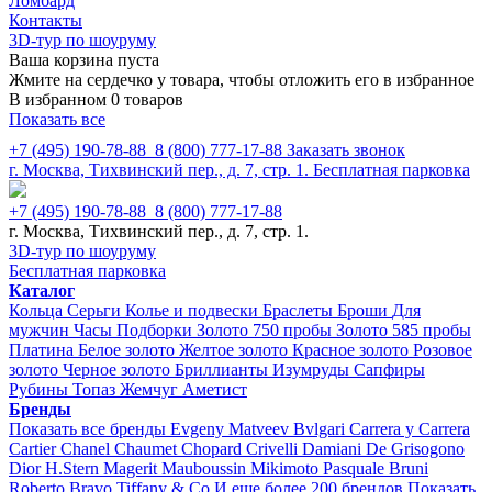
Ломбард
Контакты
3D-тур по шоуруму
Ваша корзина пуста
Жмите на сердечко у товара, чтобы отложить его в избранное
В избранном 0 товаров
Показать все
+7 (495) 190-78-88
8 (800) 777-17-88
Заказать звонок
г. Москва, Тихвинский пер., д. 7, стр. 1.
Бесплатная парковка
+7 (495) 190-78-88
8 (800) 777-17-88
г. Москва, Тихвинский пер., д. 7, стр. 1.
3D-тур по шоуруму
Бесплатная парковка
Каталог
Кольца
Серьги
Колье и подвески
Браслеты
Броши
Для
мужчин
Часы
Подборки
Золото 750 пробы
Золото 585 пробы
Платина
Белое золото
Желтое золото
Красное золото
Розовое
золото
Черное золото
Бриллианты
Изумруды
Сапфиры
Рубины
Топаз
Жемчуг
Аметист
Бренды
Показать все бренды
Evgeny Matveev
Bvlgari
Carrera y Carrera
Cartier
Chanel
Chaumet
Chopard
Crivelli
Damiani
De Grisogono
Dior
H.Stern
Magerit
Mauboussin
Mikimoto
Pasquale Bruni
Roberto Bravo
Tiffany & Co
И еще более 200 брендов
Показать