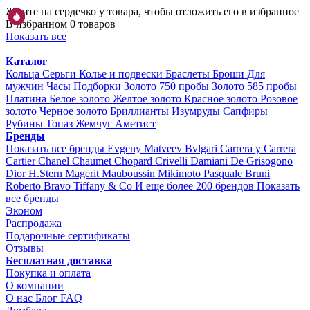
Жмите на сердечко у товара, чтобы отложить его в избранное
В избранном 0 товаров
Показать все
Каталог
Кольца
Серьги
Колье и подвески
Браслеты
Броши
Для
мужчин
Часы
Подборки
Золото 750 пробы
Золото 585 пробы
Платина
Белое золото
Желтое золото
Красное золото
Розовое
золото
Черное золото
Бриллианты
Изумруды
Сапфиры
Рубины
Топаз
Жемчуг
Аметист
Бренды
Показать все бренды
Evgeny Matveev
Bvlgari
Carrera y Carrera
Cartier
Chanel
Chaumet
Chopard
Crivelli
Damiani
De Grisogono
Dior
H.Stern
Magerit
Mauboussin
Mikimoto
Pasquale Bruni
Roberto Bravo
Tiffany & Co
И еще более 200 брендов
Показать
все бренды
Эконом
Распродажа
Подарочные сертификаты
Отзывы
Бесплатная доставка
Покупка и оплата
О компании
О нас
Блог
FAQ