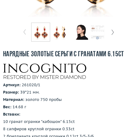
Отзывы
Бесплатная доставка
Покупка и оплата
О компании
Нарядные золотые серьги с гранатами 6.15ct
Ломбард
Контакты
Артикул:
261020/1
3D-тур по шоуруму
Размер:
39*21 мм.
Материал:
золото 750 пробы
Заказать звонок
Вес:
14.68 г
Вставки:
10 гранат огранки "кабошон" 6.15ct
8 сапфиров круглой огранки 0.33ct
2 бриллианта круглой огранки 0.12ct 3/5-3/6