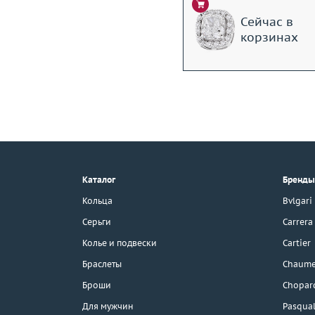
Сейчас в
корзинах
+7 (495) 190-78-88
8 (800) 777-17-88
г. Москва, Тихвинский пер., д. 7,
Каталог
Бренды
стр. 1.
3D-тур по шоуруму
Кольца
Bvlgari
Бесплатная парковка
Серьги
Carrera
Колье и подвески
Cartier
Браслеты
Chaume
Каталог
Броши
Chopar
Бренды
Для мужчин
Pasqual