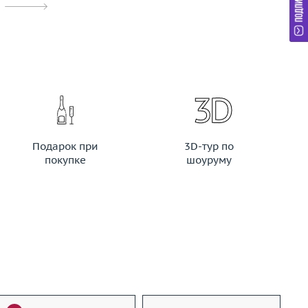
Подарок при
3D-тур по
покупке
шоуруму