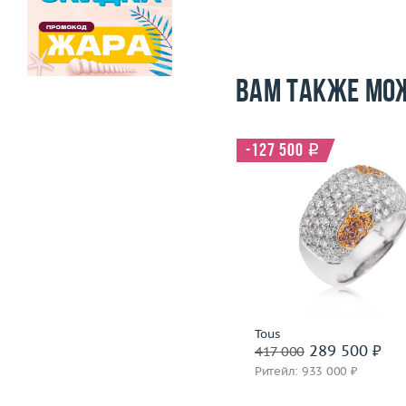
Вам также мо
-127 500
i
Размер
16.75
Размер
Вес (г)
7.63
Вес (г)
Материал
золото 750 пробы
Материал
золото 750
Подробнее
Подробнее
Korloff
Tous
192 400 ₽
289 500 ₽
240 500
417 000
Ритейл: 551 000 ₽
Ритейл: 933 000 ₽