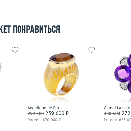
жет понравиться
15.5
Размер
16.5
Размер
9.98
Вес (г)
18.76
Вес (г)
 пробы
Материал
золото 750 пробы
Материал
Подробнее
По
Angelique de Paris
Gianni Lazzar
239 600 ₽
272
299 500
340 500
Ритейл: 670 000 ₽
Ритейл: 665 0