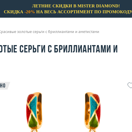
ЛЕТНИЕ СКИДКИ В MISTER DIAMOND!
СКИДКА
-20%
НА ВЕСЬ АССОРТИМЕНТ ПО ПРОМОКОД
Красивые золотые серьги с бриллиантами и аметистами
отые серьги с бриллиантами и
но