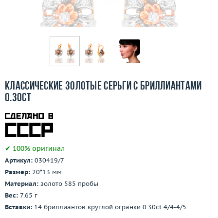
Бесплатная доставка
Покупка и оплата
О компании
Ломбард
Классические золотые серьги с бриллиантами
Контакты
0.30ct
3D-тур по шоуруму
Заказать звонок
✔ 100% оригинал
Артикул:
030419/7
Размер:
20*13 мм.
Материал:
золото 585 пробы
Вес:
7.65 г
Вставки:
14 бриллиантов круглой огранки 0.30ct 4/4-4/5