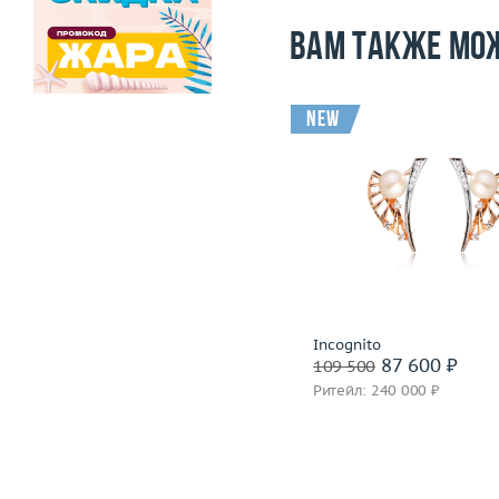
Вам также мо
-31 500
i
new
Вес (г)
9.14
Вес (г)
Материал
золото 585 пробы
Материал
золото 585
Подробнее
Подробнее
Incognito
Incognito
91 500 ₽
87 600 ₽
123 000
109 500
Ритейл: 278 000 ₽
Ритейл: 240 000 ₽