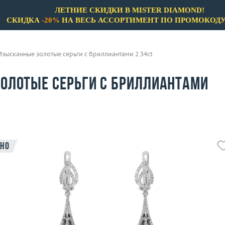
ЛЕТНИЕ СКИДКИ В MISTER DIAMOND!
СКИДКА
-20%
НА ВЕСЬ АССОРТИМЕНТ ПО ПРОМОКОД
Изысканные золотые серьги с бриллиантами 2.34ct
олотые серьги с бриллиантами
но