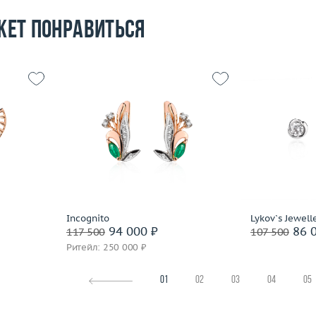
жет понравиться
6.19
Вес (г)
7.35
Вес (г)
 пробы
Материал
золото 585 пробы
Материал
Подробнее
По
Incognito
Lykov`s Jewell
94 000 ₽
86 0
117 500
107 500
Ритейл: 250 000 ₽
01
02
03
04
05