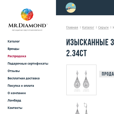
>
осле примерки!
Главная
Каталог
Серьги
Изысканные з
Каталог
Бренды
2.34ct
Распродажа
Подарочные сертификаты
Отзывы
Прода
Бесплатная доставка
Покупка и оплата
О компании
Ломбард
Контакты