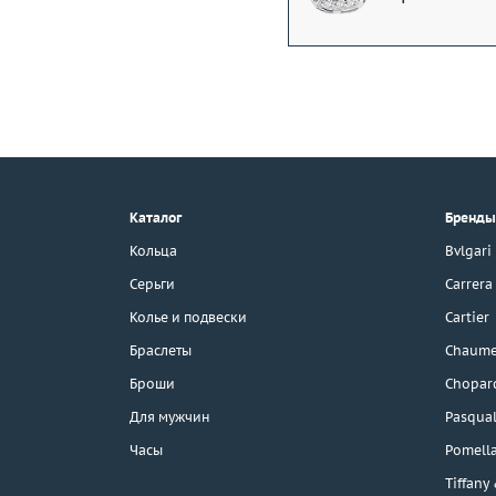
+7 (495) 190-78-88
8 (800) 777-17-88
г. Москва, Тихвинский пер., д. 7,
Каталог
Бренды
стр. 1.
3D-тур по шоуруму
Кольца
Bvlgari
Бесплатная парковка
Серьги
Carrera
Колье и подвески
Cartier
Браслеты
Chaume
Каталог
Броши
Chopar
Бренды
Для мужчин
Pasqual
Часы
Pomell
Распродажа
Tiffany