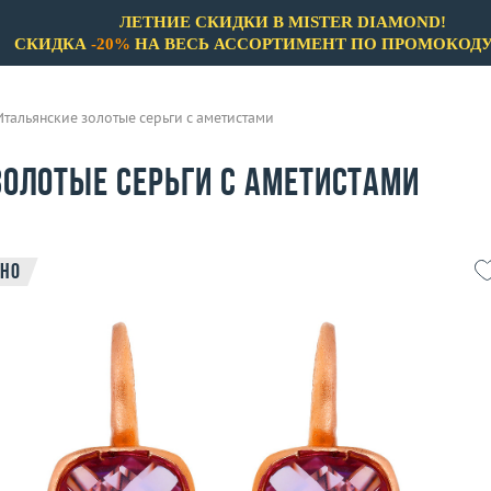
ЛЕТНИЕ СКИДКИ В MISTER DIAMOND!
СКИДКА
-20%
НА ВЕСЬ АССОРТИМЕНТ ПО ПРОМОКОД
Итальянские золотые серьги с аметистами
золотые серьги с аметистами
но