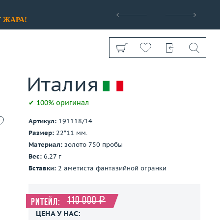
>
У
ЖАРА!
✔ 100% оригинал
Артикул:
191118/14
Показать все
Размер:
22*11 мм.
Материал:
золото 750 пробы
Вес:
6.27 г
Вставки:
2 аметиста фантазийной огранки
110 000 ₽
Ритейл:
ЦЕНА У НАС: