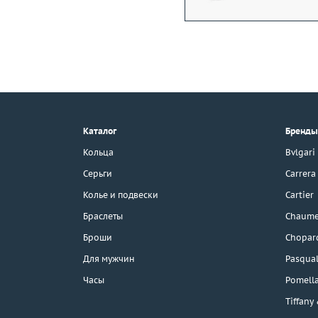
+7 (495) 190-78-88
8 (800) 777-17-88
г. Москва, Тихвинский пер., д. 7,
Каталог
Бренды
стр. 1.
3D-тур по шоуруму
Кольца
Bvlgari
Бесплатная парковка
Серьги
Carrera
Колье и подвески
Cartier
Браслеты
Chaume
Каталог
Броши
Chopar
Бренды
Для мужчин
Pasqual
Часы
Pomell
Распродажа
Tiffany