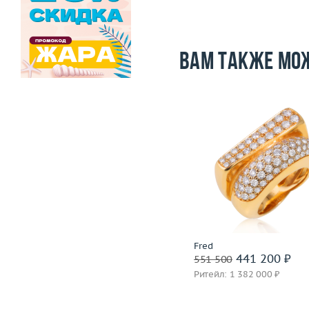
Вам также мо
Размер
17.75
Вес (г)
28.07
Размер
Материал
золото 750 пробы
Вес (г)
Материал
золото 750
Подробнее
Подробнее
Incognito
Fred
1 399 600 ₽
441 200 ₽
1 749 500
551 500
Ритейл: 3 850 000 ₽
Ритейл: 1 382 000 ₽