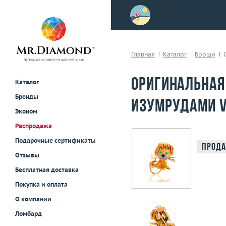
>
осле примерки!
Главная
Каталог
Броши
Оригинальная
Каталог
Бренды
изумрудами Va
Эконом
Распродажа
Подарочные сертификаты
Прода
Отзывы
Бесплатная доставка
Покупка и оплата
О компании
Ломбард