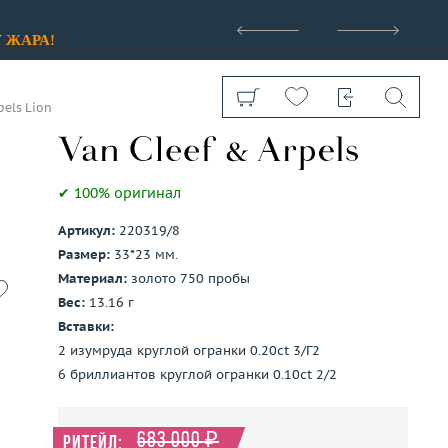
>
У
ЖАРА!
els Lion
✔ 100% оригинал
Артикул:
220319/8
Показать все
Размер:
33*23 мм.
Материал:
золото 750 пробы
Вес:
13.16 г
Вставки:
2 изумруда круглой огранки 0.20ct 3/Г2
6 бриллиантов круглой огранки 0.10ct 2/2
683 000 ₽
Ритейл: