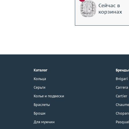
Сейчас в
корзинах
+7 (495) 190-78-88
8 (800) 777-17-88
г. Москва, Тихвинский пер., д. 7,
Каталог
Бренды
стр. 1.
3D-тур по шоуруму
Кольца
Bvlgari
Бесплатная парковка
Серьги
Carrera
Колье и подвески
Cartier
Браслеты
Chaume
Каталог
Броши
Chopar
Бренды
Для мужчин
Pasqual