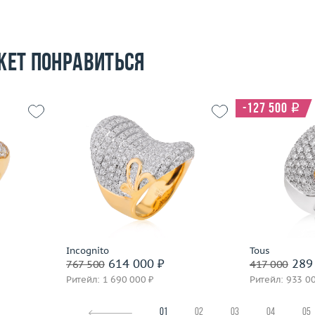
жет понравиться
-127 500
i
16
Размер
18
Размер
14.88
Вес (г)
25.05
Вес (г)
 пробы
Материал
золото 750 пробы
Материал
Подробнее
По
Incognito
Tous
614 000 ₽
289 
767 500
417 000
Ритейл: 1 690 000 ₽
Ритейл: 933 0
01
02
03
04
05