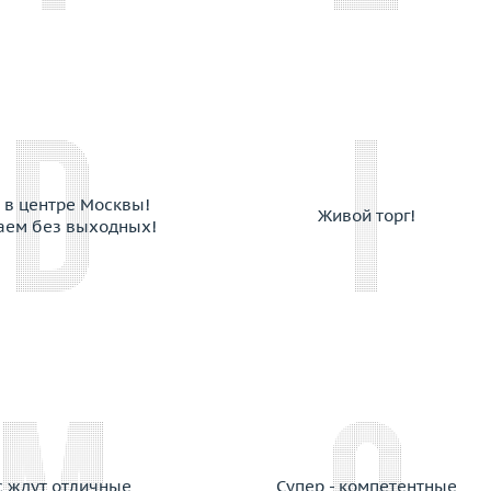
Cantamessa
Capra
Cara
Carats
Carl F. Bucherer
Carla Amorim
Carlo Luca Della Quercia
 в центре Москвы!
Живой торг!
Carrera y Carrera
аем без выходных!
Cartier
Casa Gi
Casato
Cassa Forte
Cede
Chanel
Chantecler
Chaumet
Chiampesan
с ждут отличные
Супер - компетентные