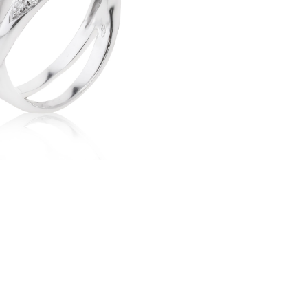
Выбрано:
всё
Annamaria Cammilli
часа
ANT Jewellery
Antonini
Argos
Artemoda
Asprey London
Atasay
Audemars Piguet
Avakian
Balocchi Preziosi
Baraka
Baume&Mercier
Belle Bague (GIM)
Bellini
Benfaremo Marco
Bernhard H.Mayer
Bersani