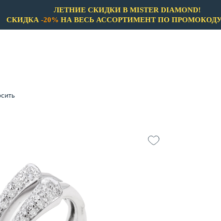
ЛЕТНИЕ СКИДКИ В MISTER DIAMOND!
СКИДКА
-20%
НА ВЕСЬ АССОРТИМЕНТ ПО ПРОМОКОД
сить
Бренды
Только бренды
Только Не 
A.Clunn
Материал
Aaron Basha
Выбрано:
всё
Adler
Ale
Цвет
17.5
Alessandra Dona
6.45
Выбрано:
всё
 пробы
Alessandro Fanfani
Alfieri & St.John
Теги
Angelique de Paris