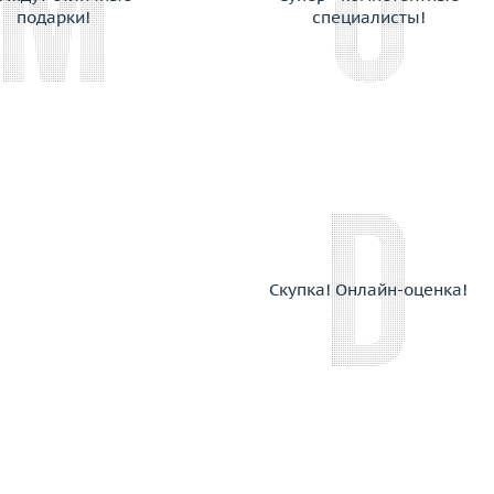
Chimento
подарки!
специалисты!
Chopard
Choron Diamond
Coaro
Constantin Artmayer
Corsi
Crivelli
Dada Arrigoni
Damas
Damiani
Скупка! Онлайн-оценка!
Dario & Pietro
David Yurman
De Beers
De Dears
De Grisogono
Delfina Delettrez
Della Riva