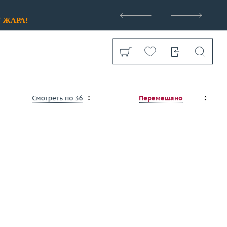
>
У
ЖАРА!
Смотреть по 36
Перемешано
бренды
Стоимость
Показать все
от 38 000 ₽
до 4 966 000 ₽
Размер (только для колец)
Выбрано:
всё
Применить