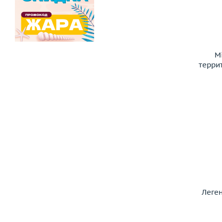
M
терри
Леге