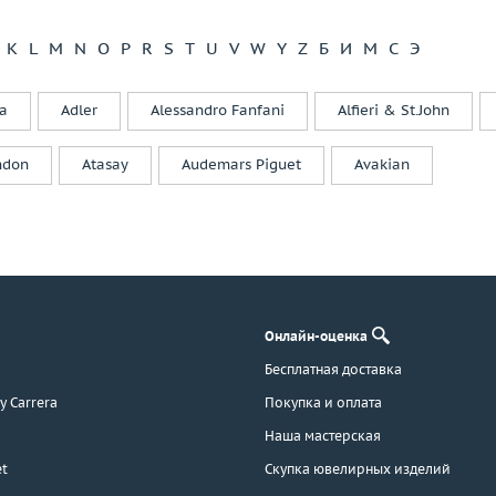
Di Modolo
Diamanti
K
L
M
N
O
P
R
S
T
U
V
W
Y
Z
Б
И
М
С
Э
Diamond Point
Dior
a
Adler
Alessandro Fanfani
Alfieri & St.John
Dubey&Schaldenbrand
Ebel
ndon
Atasay
Audemars Piguet
Avakian
Effepi Gioielli
Emil Kraus
Emmeti
Enigma
Evgeny Matveev
F. B. Gioielli
Онлайн-оценка
F.DN.ORO
Бесплатная доставка
Faberge
 y Carrera
Покупка и оплата
Fani
Favero
Наша мастерская
Felice
t
Скупка ювелирных изделий
Feraud