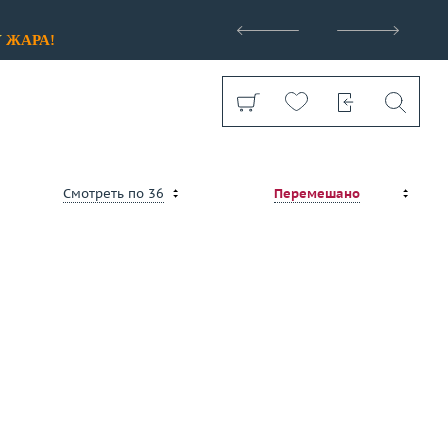
>
У
ЖАРА!
Смотреть по 36
Перемешано
бренды
Стоимость
Показать все
от 38 000 ₽
до 4 966 000 ₽
Размер (только для колец)
Выбрано:
всё
Применить