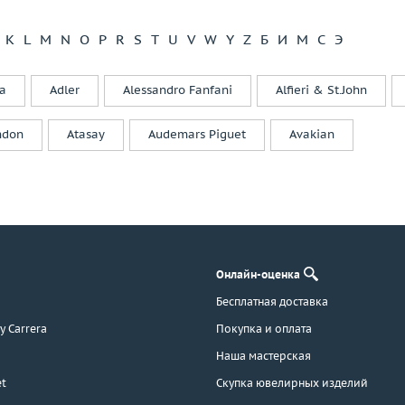
Di Modolo
Diamanti
K
L
M
N
O
P
R
S
T
U
V
W
Y
Z
Б
И
М
С
Э
Diamond Point
Dior
a
Adler
Alessandro Fanfani
Alfieri & St.John
Dubey&Schaldenbrand
Ebel
ndon
Atasay
Audemars Piguet
Avakian
Effepi Gioielli
Emil Kraus
Emmeti
Enigma
Evgeny Matveev
F. B. Gioielli
Онлайн-оценка
F.DN.ORO
Бесплатная доставка
Faberge
 y Carrera
Покупка и оплата
Fani
Favero
Наша мастерская
Felice
t
Скупка ювелирных изделий
Feraud