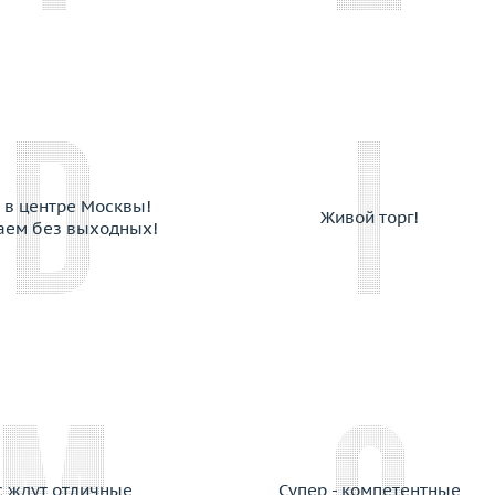
Cantamessa
Capra
Cara
Carats
Carl F. Bucherer
Carla Amorim
Carlo Luca Della Quercia
 в центре Москвы!
Живой торг!
Carrera y Carrera
аем без выходных!
Cartier
Casa Gi
Casato
Cassa Forte
Cede
Chanel
Chantecler
Chaumet
Chiampesan
с ждут отличные
Супер - компетентные