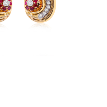
Выбрано:
всё
Annamaria Cammilli
часа
ANT Jewellery
Antonini
Argos
Artemoda
Asprey London
Atasay
Audemars Piguet
Avakian
Balocchi Preziosi
Baraka
Baume&Mercier
Belle Bague (GIM)
Bellini
Benfaremo Marco
Bernhard H.Mayer
Bersani