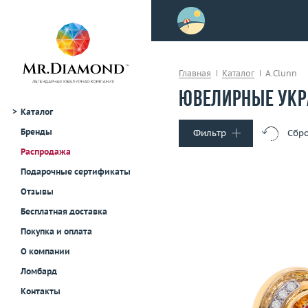
>
осле примерки!
Главная
Каталог
A.Clunn
Ювелирные укр
Каталог
Бренды
Фильтр
Сбро
Распродажа
Тип украшения
Подарочные сертификаты
Кольца
Отзывы
Серьги
Бесплатная доставка
Колье и подвески
Покупка и оплата
Браслеты
Вес (г)
О компании
Броши
Материал
золото 750
Часы
Ломбард
В корзину
Для мужчин
Контакты