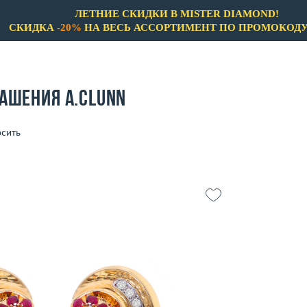
ЛЕТНИЕ СКИДКИ В MISTER DIAMOND!
СКИДКА
-20%
НА ВЕСЬ АССОРТИМЕНТ ПО ПРОМОКОД
ашения A.Clunn
сить
Бренды
Только бренды
Только Не 
A.Clunn
Материал
Aaron Basha
Выбрано:
всё
Adler
Ale
Цвет
36.02
Alessandra Dona
 пробы
Выбрано:
всё
Alessandro Fanfani
Alfieri & St.John
Теги
Angelique de Paris