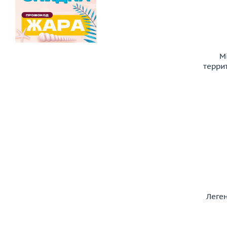
M
терри
Леге