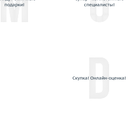
Chimento
подарки!
специалисты!
Chopard
Choron Diamond
Coaro
Constantin Artmayer
Corsi
Crivelli
Dada Arrigoni
Damas
Damiani
Скупка! Онлайн-оценка!
Dario & Pietro
David Yurman
De Beers
De Dears
De Grisogono
Delfina Delettrez
Della Riva