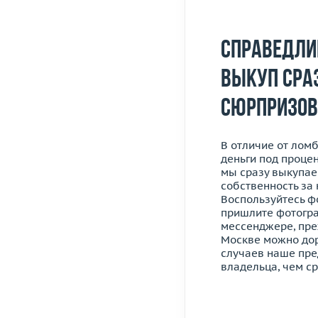
Справедли
выкуп сра
сюрпризов
В отличие от лом
деньги под проце
мы сразу выкупае
собственность за
Воспользуйтесь ф
пришлите фотогр
мессенджере, преж
Москве можно доро
случаев наше пр
владельца, чем ср