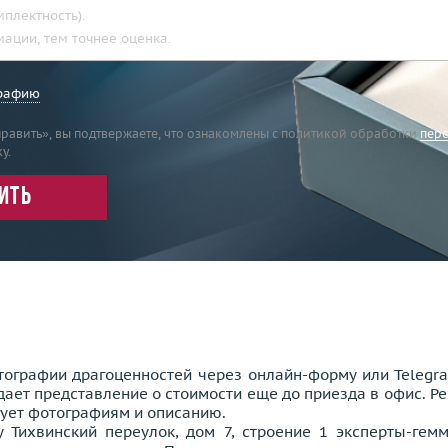
графию
равить», вы подтвержаете, что ознакомлены с политикой обработки
перс
у.
ить
ографии драгоценностей через онлайн-форму или Telegram
дает представление о стоимости еще до приезда в офис. Р
вует фотографиям и описанию.
 Тихвинский переулок, дом 7, строение 1 эксперты-гем