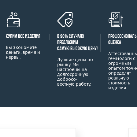
Купим все изделия
В 90% случаях
Профессиональ
предложим
оценка
Вы экономите
самую высокую цену!
деньги, время и
Аттестованн
нервы.
геммологи с
Лучшие цены по
огромным
рынку. Мы
опытом точн
настроены на
определят
дол­госрочную
реальную
добросо­
стоимость
вестную работу.
изделия.