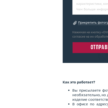
Прикрепить фото
Нажимая на кнопку «Отп
согласие на их обработк
отправ
Как это работает?
Вы присылаете фот
необязательно, но 
изделие соответст
В офисе по адресу