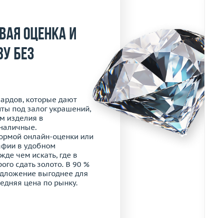
вая оценка и
зу без
бардов, которые дают
нты под залог украшений,
м изделия в
 наличные.
ормой онлайн-оценки или
афии в удобном
де чем искать, где в
го сдать золото. В 90 %
едложение выгоднее для
едняя цена по рынку.