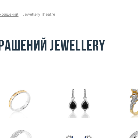
украшений
Jewellery Theatre
рашений Jewellery