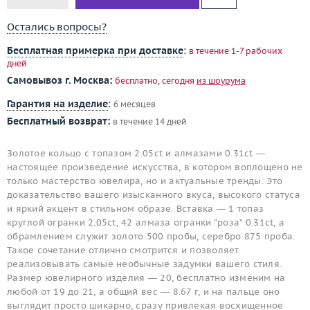
Остались вопросы?
Бесплатная примерка при доставке
:
в течение 1-7 рабочих
дней
Самовывоз г. Москва:
бесплатно, сегодня
из шоурума
Гарантия на изделие
:
6 месяцев
Бесплатный возврат:
в течение 14 дней
Золотое кольцо с топазом 2.05ct и алмазами 0.31ct —
настоящее произведение искусства, в котором воплощено не
только мастерство ювелира, но и актуальные тренды. Это
доказательство вашего изысканного вкуса, высокого статуса
и яркий акцент в стильном образе. Вставка — 1 топаз
круглой огранки 2.05ct, 42 алмаза огранки "роза" 0.31ct, а
обрамлением служит золото 500 пробы, серебро 875 проба.
Такое сочетание отлично смотрится и позволяет
реализовывать самые необычные задумки вашего стиля.
Размер ювелирного изделия — 20, бесплатно изменим на
любой от 19 до 21, а общий вес — 8.67 г, и на пальце оно
выглядит просто шикарно, сразу привлекая восхищенное