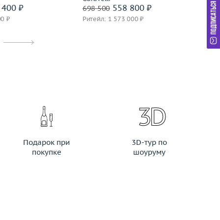
 400 ₽
558 800 ₽
698 500
29
00 ₽
Ритейл: 1 573 000 ₽
Ри
Подарок при
3D-тур по
покупке
шоуруму