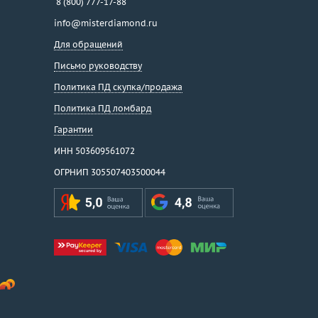
8 (800) 777-17-88
info@misterdiamond.ru
Для обращений
Письмо руководству
Политика ПД скупка/продажа
Политика ПД ломбард
Гарантии
ИНН 503609561072
ОГРНИП 305507403500044