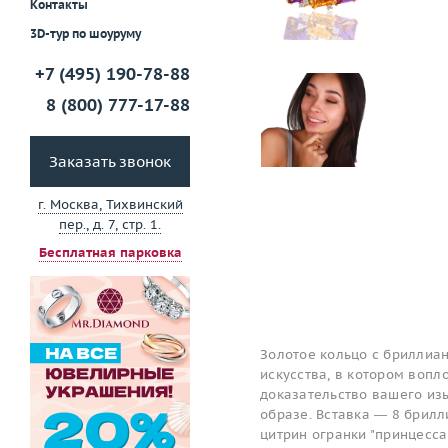
Контакты
3D-тур по шоуруму
+7 (495) 190-78-88
8 (800) 777-17-88
Заказать звонок
г. Москва, Тихвинский
пер., д. 7, стр. 1.
Бесплатная парковка
Золотое кольцо с бриллиа
искусства, в котором вопл
доказательство вашего изы
образе. Вставка — 8 брилли
цитрин огранки "принцесса