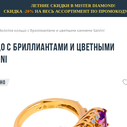
ЛЕТНИЕ СКИДКИ В MISTER DIAMOND!
СКИДКА
-20%
НА ВЕСЬ АССОРТИМЕНТ ПО ПРОМОКОД
Золотое кольцо с бриллиантами и цветными камнями Salvini
цо с бриллиантами и цветными
ni
но