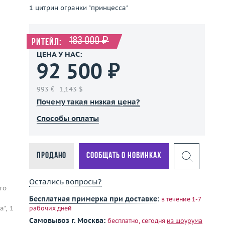
1 цитрин огранки "принцесса"
183 000 ₽
Ритейл:
ЦЕНА У НАС:
92 500 ₽
993 €
1,143 $
Почему такая низкая цена?
Способы оплаты
Продано
Сообщать о новинках
Остались вопросы?
то
Бесплатная примерка при доставке
:
в течение 1-7
", 1
рабочих дней
Самовывоз г. Москва:
бесплатно, сегодня
из шоурума