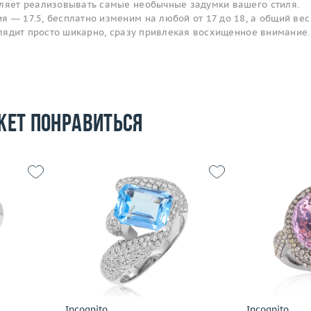
оляет реализовывать самые необычные задумки вашего стиля.
 — 17.5, бесплатно изменим на любой от 17 до 18, а общий ве
ыглядит просто шикарно, сразу привлекая восхищенное внимание.
жет понравиться
Размер
18.75
Размер
15.5
Вес (г)
11.99
Вес (г)
9.98
Материал
золото 750 пробы
Материал
 пробы
Подробнее
По
Incognito
Incognito