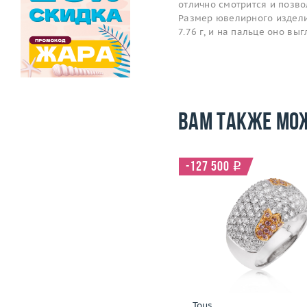
отлично смотрится и позв
Размер ювелирного изделия
7.76 г, и на пальце оно в
Вам также мо
-97 000
i
-127 500
i
Размер
17.25
Размер
Вес (г)
8.21
Вес (г)
Материал
золото 750 пробы
Материал
золото 750
Подробнее
Подробнее
Roberto Bravo
Tous