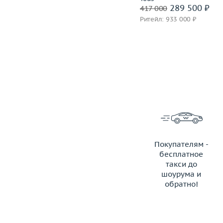
243 500 ₽
289 500 ₽
340 500
417 000
Ритейл: 921 000 ₽
Ритейл: 933 000 ₽
Покупателям -
бесплатное
такси до
шоурума и
обратно!
ЗАКАЗАТЬ ТАКСИ