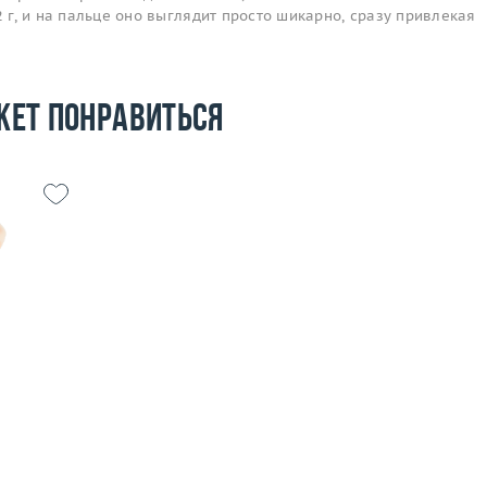
2 г, и на пальце оно выглядит просто шикарно, сразу привлекая
жет понравиться
15.25
1.94
 пробы