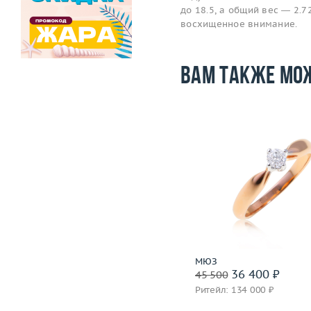
до 18.5, а общий вес — 2.7
восхищенное внимание.
Вам также мо
Размер
Вес (г)
Материал
золото 585
Подробнее
МЮЗ
36 400 ₽
45 500
Ритейл: 134 000 ₽