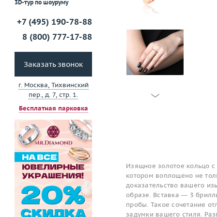
3D-тур по шоуруму
+7 (495) 190-78-88
8 (800) 777-17-88
Заказать звонок
г. Москва, Тихвинский
пер., д. 7, стр. 1.
Бесплатная парковка
Изящное золотое кольцо с
котором воплощено не толь
доказательство вашего изы
образе. Вставка — 3 брилл
пробы. Такое сочетание о
задумки вашего стиля. Ра