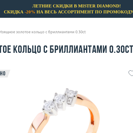
ЛЕТНИЕ СКИДКИ В MISTER DIAMOND!
СКИДКА
-20%
НА ВЕСЬ АССОРТИМЕНТ ПО ПРОМОКОД
Изящное золотое кольцо с бриллиантами 0.30ct
тое кольцо с бриллиантами 0.30c
но