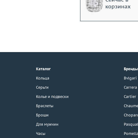
корзинах
+7 (495) 190-78-88
8 (800) 777-17-88
г. Москва, Тихвинский пер., д. 7,
Каталог
Бренды
стр. 1.
3D-тур по шоуруму
Кольца
Bvlgari
Бесплатная парковка
Серьги
Carrera
Колье и подвески
Cartier
Браслеты
Chaume
Каталог
Броши
Chopar
Бренды
Для мужчин
Pasqual
Часы
Pomell