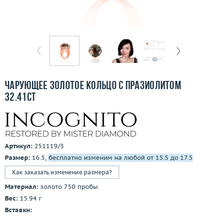
Бесплатная доставка
Покупка и оплата
О компании
Ломбард
Чарующее золотое кольцо с празиолитом
Контакты
32.41ct
3D-тур по шоуруму
Заказать звонок
Артикул:
251119/3
Размер:
16.5,
бесплатно изменим на любой от 15.5 до 17.5
Как заказать изменение размера?
Материал:
золото 750 пробы
Вес:
15.94 г
Вставки: