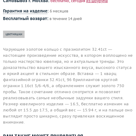
Самовывоз г. Москва:
бесплатно, сегодня
из шоурума
Гарантия на изделие
:
6 месяцев
Бесплатный возврат:
в течение 14 дней
цветняшки
Чарующее золотое кольцо с празиолитом 32.41ct —
настоящее произведение искусства, в котором воплощено не
только мастерство ювелира, но и актуальные тренды. Это
доказательство вашего изысканного вкуса, высокого статуса
и яркий акцент в стильном образе. Вставка — 1 кварц
фантазийной огранки 32.41ct, 96 бриллиантов круглой
огранки 1.16ct 3/6-4/6, а обрамлением служит золото 750
пробы. Такое сочетание отлично смотрится и позволяет
реализовывать самые необычные задумки вашего стиля.
Размер ювелирного изделия — 16.5, бесплатно изменим на
любой от 15.5 до 17.5, а общий вес — 15.94 г, и на пальце оно
выглядит просто шикарно, сразу привлекая восхищенное
внимание.