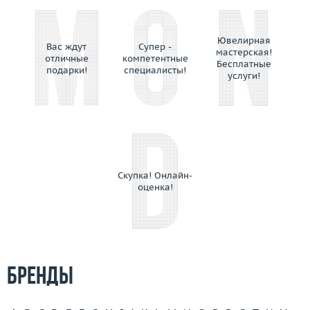
Preziose Torino
Prologue
Ювелирная
Raima
Вас ждут
Супер -
мастерская!
отличные
компетентные
Rajola
Бесплатные
подарки!
специалисты!
услуги!
Ralf Diamonds
Ranzani Fabio e Fuse' Maria Lucia
Recarlo
Repossi
Rinaldi
Roberta Porrati
Скупка! Онлайн-
оценка!
Roberto Bravo
Roberto Coin
Robotti Giovanni
Rodney Rayner
Rolex
Бренды
Rosato
Rossi