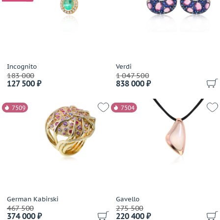
Audemars Piguet
Выбрано:
всё
Avakian
Balocchi Preziosi
Размер (только для колец)
Baraka
Выбрано:
всё
Baume&Mercier
Belle Bague (GIM)
Incognito
Verdi
183 000
Теги
1 047 500
Bellini
127 500 ₽
838 000 ₽
Benfaremo Marco
Выбрано:
всё
Bernhard H.Mayer
7509
7504
Bersani
Применить
Bertapelle&Carlesso
Bibigi
Biko
Bochic
Boucheron
Breguet
German Kabirski
Gavello
Breuning
467 500
275 500
374 000 ₽
220 400 ₽
British Academy of Jewellery