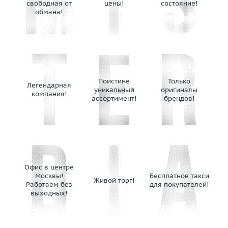
свободная от
цены!
состояние!
Orlandini
обмана!
Oro Trend
Palmiero
Paolo Piovan
Parure Atelier
Pasis Jewelery
Поистине
Только
Легендарная
Pasquale Bruni
уникальный
оригиналы
компания!
ассортимент!
брендов!
Patek Philippe
Paula
Penta Preziosi
Piaget
Picchiotti
Офис в центре
Piero Maccarini
Москвы!
Бесплатное такси
Живой торг!
Piero Milano
Работаем без
для покупателей!
выходных!
Pomellato
Pomi
Ponticello