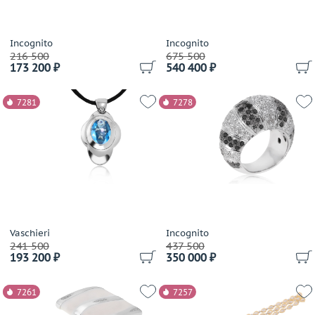
Loree Rodkin
LTJ
Luca Carati
Incognito
Incognito
216 500
675 500
Lykov`s Jewellery
173 200 ₽
540 400 ₽
Magerit
Magie
7281
7278
Manca Gioielli
Mangiarotti
Marco Bicego
Marina Bulgari
Mario Panelli
Maskada
Master Exclusive Jewellery
Vaschieri
Incognito
Mattioli
241 500
437 500
193 200 ₽
350 000 ₽
Mauboussin
Maxim Demidov
7261
7257
Mercury
Messika