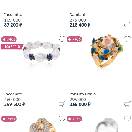
Cartier
Casa Gi
Incognito
Damiani
109 000
273 000
Casato
87 200 ₽
218 400 ₽
Cassa Forte
Cede
7461
7456
Chanel
-160 500
i
Chantecler
Chaumet
Chiampesan
Chimento
Chopard
Choron Diamond
Incognito
Roberto Bravo
Coaro
460 000
295 000
299 500 ₽
236 000 ₽
Constantin Artmayer
Corsi
7454
7433
Crivelli
Dada Arrigoni