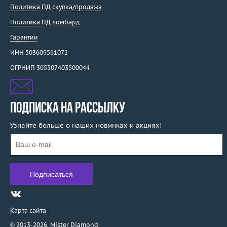
Политика ПД скупка/продажа
Van Cleef & Arpels
Политика ПД ломбард
Van Der Bauwede
Vaschieri
Гарантии
Venini
ИНН 503609561072
Venyx
ОГРНИП 305507403500044
Verdi
Versace
Vignand Joailliers
ПОДПИСКА НА РАССЫЛКУ
Viktor Mayer
Узнайте больше о наших новинках и акциях!
WCJ
Wellendorff
Wempe
Wenger
Wiemann Willy
WZP Werner Zappe Pforzheim
Yana
Карта сайта
Yanush Gioielli
© 2013-2026,
Mister Diamond