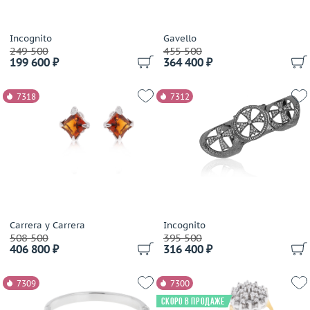
Gassan
Gavello
Incognito
Gavello
249 500
455 500
Genuine Miracle
199 600 ₽
364 400 ₽
German Kabirski
Giampiero Fiorini
7318
7312
Gianni Lazzaro
Gilan
Gilbert Albert
Gilberto Cassola
Giloro
Giorgio Visconti
Giovanni Ferraris
Carrera y Carrera
Incognito
Girard Perregaux
508 500
395 500
406 800 ₽
316 400 ₽
Gold Dreams
Gold Of Brazil
7309
7300
Gourji
Скоро в продаже
Grand Maitre