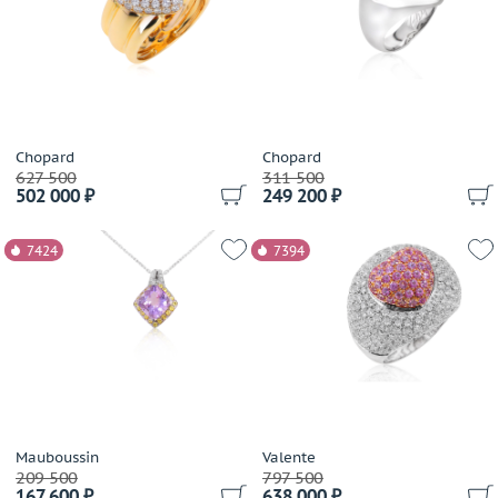
Damas
Damiani
Dario & Pietro
David Yurman
De Beers
De Dears
Chopard
Chopard
627 500
311 500
De Grisogono
502 000 ₽
249 200 ₽
Delfina Delettrez
Della Riva
7424
7394
Di Modolo
Diamanti
Diamond Point
Dior
Dubey&Schaldenbrand
Ebel
Effepi Gioielli
Mauboussin
Valente
Emil Kraus
209 500
797 500
167 600 ₽
638 000 ₽