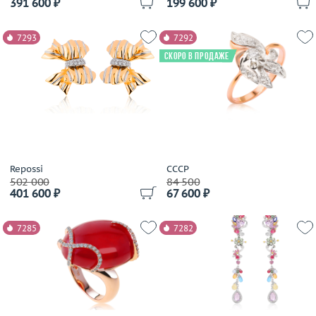
391 600 ₽
199 600 ₽
Jaeger LeCoultre
Jewellery Theatre
7293
7292
JIC
Скоро в продаже
John Hardy
Jovane
Judith Ripka
Julia Lifits
Kayaly
Korloff
Repossi
СССР
Kria
502 000
84 500
Kwiat
401 600 ₽
67 600 ₽
Lardaux
Leo Pizzo
7285
7282
Leo Wittwer
Lidion
Links
Lobortas