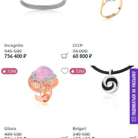
Grandiose
Gravelona Toce
Grimoldi
Grissoni
Gucci
Incognito
Guy Laroche
СССР
945 500
76 000
H.Stern
756 400 ₽
60 800 ₽
Harpo's
Harry Winston
7299
7293
Hartmanns
Hoorsenbuhs
Ice Link
Ilgiz F
Imma
Imma S.R.L
IO SI
Giloro
Bvlgari
Jacob&Co
489 500
249 500