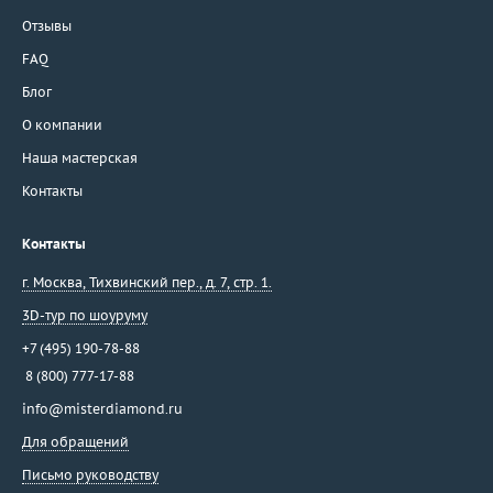
Suarez
Отзывы
Syntya Gioielli
Talento
FAQ
Tamara Comolli
Блог
Taverna
О компании
Tecnigold
Наша мастерская
Theo Fennell
Контакты
Ti Amo
Tiffany & Co
Контакты
Tirisi
г. Москва
,
Тихвинский пер., д. 7, стр. 1.
Toni Gard
3D-тур по шоуруму
Torrini
Tous
+7 (495) 190-78-88
Unoaerre
8 (800) 777-17-88
Utopia
info@misterdiamond.ru
Vacheron Constantin
Для обращений
Valente
Письмо руководству
Valentin Yudashkin