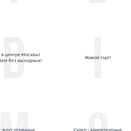
Cantamessa
Capra
Cara
Carats
Carl F. Bucherer
Carla Amorim
Carlo Luca Della Quercia
 в центре Москвы!
Живой торг!
Carrera y Carrera
аем без выходных!
Cartier
Casa Gi
Casato
Cassa Forte
Cede
Chanel
Chantecler
Chaumet
Chiampesan
с ждут отличные
Супер - компетентные