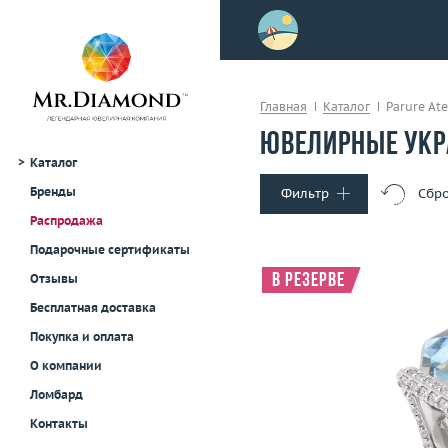
>
осле примерки!
Главная
Каталог
Parure Ate
Ювелирные укра
Каталог
Бренды
Фильтр
Сбро
Распродажа
Тип украшения
Подарочные сертификаты
Кольца
В резерве
Отзывы
Серьги
Бесплатная доставка
Колье и подвески
Покупка и оплата
Браслеты
Размер
О компании
Броши
Вес (г)
Материал
Часы
золото 750
Ломбард
Для мужчин
Контакты
Подробнее