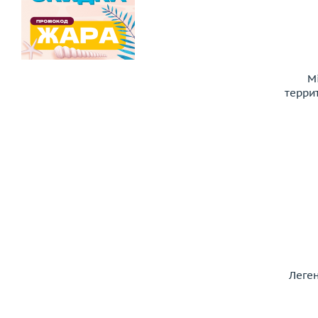
M
терри
Леге