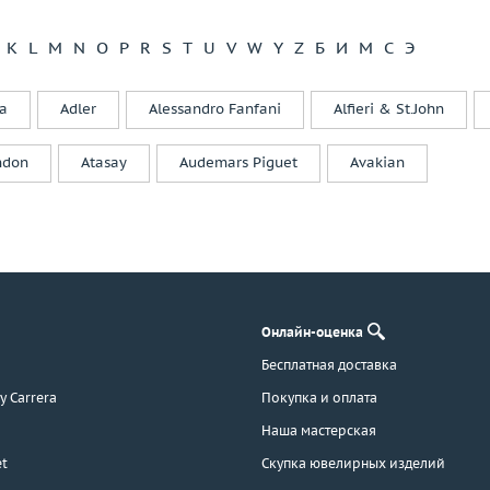
Di Modolo
Diamanti
K
L
M
N
O
P
R
S
T
U
V
W
Y
Z
Б
И
М
С
Э
Diamond Point
Dior
a
Adler
Alessandro Fanfani
Alfieri & St.John
Dubey&Schaldenbrand
Ebel
ndon
Atasay
Audemars Piguet
Avakian
Effepi Gioielli
Emil Kraus
Emmeti
Enigma
Evgeny Matveev
F. B. Gioielli
Онлайн-оценка
F.DN.ORO
Бесплатная доставка
Faberge
 y Carrera
Покупка и оплата
Fani
Favero
Наша мастерская
Felice
t
Скупка ювелирных изделий
Feraud