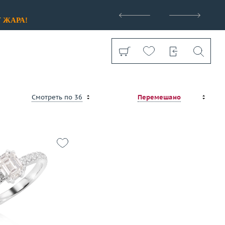
>
У
ЖАРА!
Смотреть по 36
Перемешано
бренды
Стоимость
Показать все
от 38 000 ₽
до 4 966 000 ₽
Размер (только для колец)
15
2.7
Выбрано:
всё
золото 750 пробы
корзину
Применить