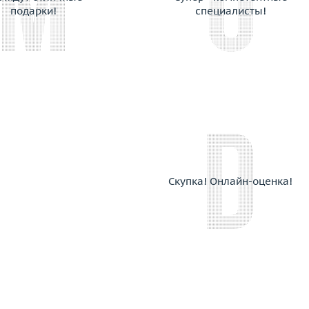
Chimento
подарки!
специалисты!
Chopard
Choron Diamond
Coaro
Constantin Artmayer
Corsi
Crivelli
Dada Arrigoni
Damas
Damiani
Скупка! Онлайн-оценка!
Dario & Pietro
David Yurman
De Beers
De Dears
De Grisogono
Delfina Delettrez
Della Riva