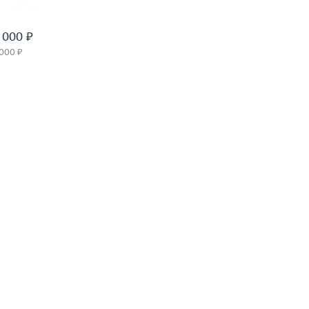
вать на 24 часа
 000 ₽
 000 ₽