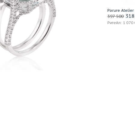
Выбрано:
всё
Annamaria Cammilli
Parure Atelier
они
Заброниро
318
ANT Jewellery
397 500
Ритейл: 1 070
Antonini
Argos
Artemoda
Asprey London
Atasay
Audemars Piguet
Avakian
Balocchi Preziosi
Baraka
Baume&Mercier
Belle Bague (GIM)
Bellini
Benfaremo Marco
Bernhard H.Mayer
Bersani