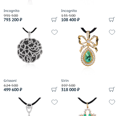
Incognito
Incognito
991 500
135 500
793 200 ₽
108 400 ₽
Grissoni
Sirin
624 500
397 500
499 600 ₽
318 000 ₽