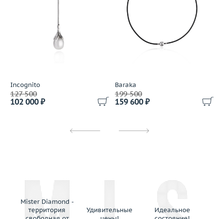
Incognito
Baraka
127 500
199 500
102 000 ₽
159 600 ₽
Mister Diamond -
территория
Удивительные
Идеальное
свободная от
цены!
состояние!