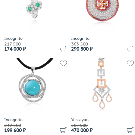
Incognito
Incognito
217 500
363 500
174 000 ₽
290 800 ₽
Incognito
Yessayan
249 500
587 500
199 600 ₽
470 000 ₽