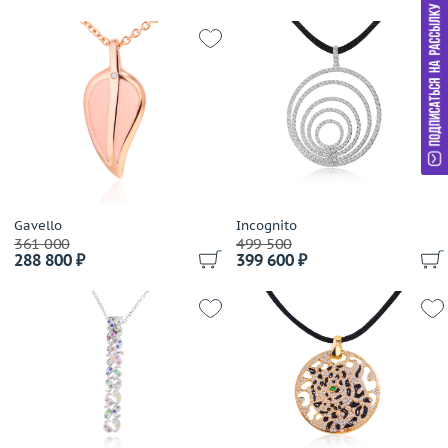
Gavello
Incognito
361 000
499 500
288 800 ₽
399 600 ₽