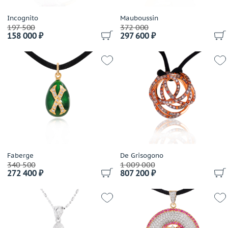
WCJ
Wempe
Incognito
Mauboussin
197 500
372 000
Yessayan
158 000 ₽
297 600 ₽
Zancan
Италия
Франция
Faberge
De Grisogono
340 500
1 009 000
272 400 ₽
807 200 ₽