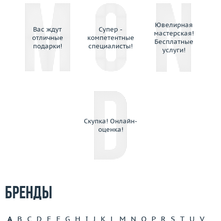
Ювелирная
Вас ждут
Супер -
мастерская!
отличные
компетентные
Бесплатные
подарки!
специалисты!
услуги!
Скупка! Онлайн-
оценка!
Бренды
A
B
C
D
E
F
G
H
I
J
K
L
M
N
O
P
R
S
T
U
V