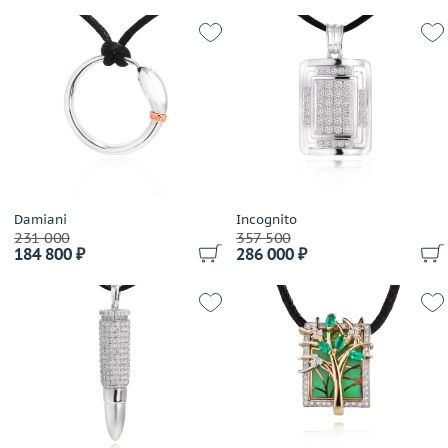
Damiani
Incognito
231 000
357 500
184 800 ₽
286 000 ₽