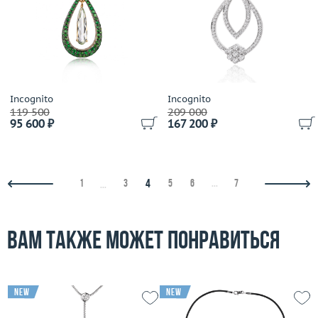
Incognito
Incognito
119 500
209 000
95 600 ₽
167 200 ₽
4
1
3
5
6
...
7
...
Вам также может понравиться
new
new