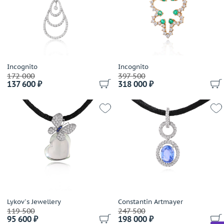
Incognito
Incognito
172 000
397 500
137 600 ₽
318 000 ₽
Lykov`s Jewellery
Constantin Artmayer
119 500
247 500
95 600 ₽
198 000 ₽