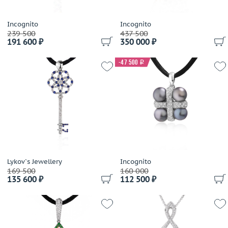
Incognito
Incognito
239 500
437 500
191 600 ₽
350 000 ₽
-47 500
i
Lykov`s Jewellery
Incognito
169 500
160 000
135 600 ₽
112 500 ₽