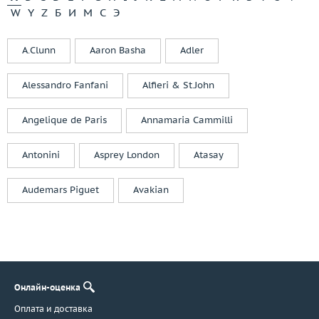
W
Y
Z
Б
И
М
С
Э
A.Clunn
Aaron Basha
Adler
Alessandro Fanfani
Alfieri & St.John
Angelique de Paris
Annamaria Cammilli
Antonini
Asprey London
Atasay
Audemars Piguet
Avakian
Онлайн-оценка
Оплата и доставка