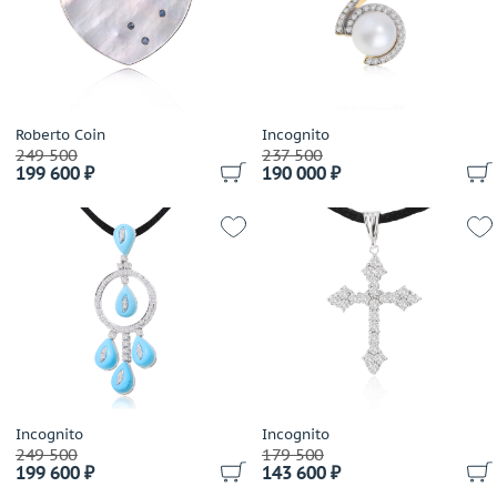
Franck Muller
Применить
Frey Wille
Garel
Gavello
German Kabirski
Roberto Coin
Incognito
249 500
237 500
Gianni Lazzaro
199 600 ₽
190 000 ₽
Giovanni Ferraris
Gold Dreams
Grissoni
H.Stern
IO SI
Judith Ripka
Loree Rodkin
Lykov`s Jewellery
Magerit
Incognito
Incognito
Mauboussin
249 500
179 500
199 600 ₽
143 600 ₽
Maxim Demidov