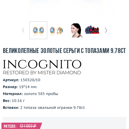
Отзывы
Бесплатная доставка
Покупка и оплата
О компании
Великолепные золотые серьги с топазами 9.78ct
Ломбард
Контакты
Артикул:
150320/10
3D-тур по шоуруму
Размер:
19*14 мм.
Материал:
золото 585 пробы
Заказать звонок
Вес:
10.16 г
Вставки:
2 топаза овальной огранки 9.78ct
121 000 ₽
Ритейл: