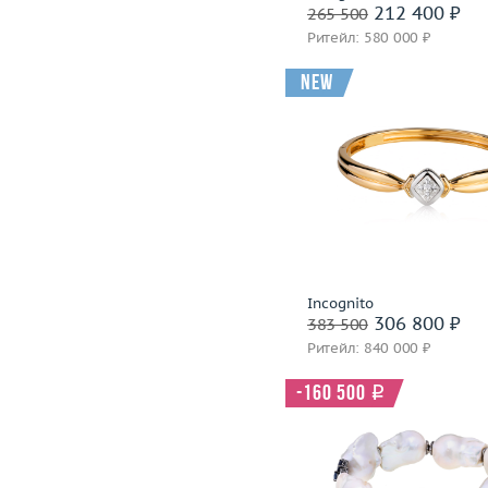
212 400 ₽
265 500
Ритейл: 580 000 ₽
new
Вес (г)
Материал
золото 585
В корзину
Забронировать на 24 
Incognito
306 800 ₽
383 500
Ритейл: 840 000 ₽
-160 500
i
Вес (г)