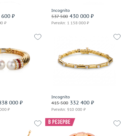
вать на 24 часа
Забронировать на 24 часа
Incognito
 600 ₽
430 000 ₽
537 500
00 ₽
Ритейл: 1 158 000 ₽
Вес (г)
12.23
86.61
Материал
золото 585 пробы
золото 750 пробы
В корзину
корзину
Забронировать на 24 часа
вать на 24 часа
Incognito
838 000 ₽
332 400 ₽
415 500
 000 ₽
Ритейл: 910 000 ₽
В резерве