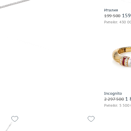
Заброниро
Выбрано:
всё
Casato
часа
Италия
159
Chanel
199 500
Ритейл: 430 0
Chaumet
Chiampesan
Chopard
Constantin Artmayer
Damiani
Вес (г)
Dario & Pietro
Материал
De Beers
В 
De Grisogono
Diamanti
Dior
Заброниро
Incognito
1 
Evgeny Matveev
2 297 500
Ритейл: 5 500
Fibo
Fred
Gavello
German Kabirski