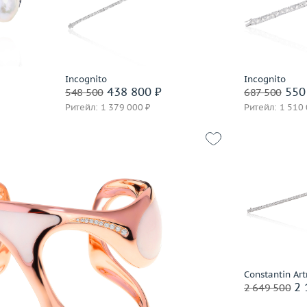
 пробы
В корзину
В 
Забронировать на 24 часа
Заброниро
часа
Incognito
Incognito
438 800 ₽
550
548 500
687 500
Ритейл: 1 379 000 ₽
Ритейл: 1 510
52.72
Вес (г)
 пробы
Материал
В 
часа
Заброниро
Constantin Ar
2 
2 649 500