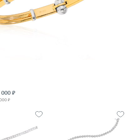
 000 ₽
 000 ₽
27.73
Вес (г)
16.83
золото 750 пробы
Материал
золото 750 пробы