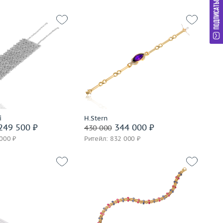
Вес (г)
17.47
55.27
Материал
золото 750 пробы
золото 750 пробы
В корзину
корзину
Забронировать на 24 часа
i
H.Stern
вать на 24 часа
249 500 ₽
344 000 ₽
430 000
 000 ₽
Ритейл: 832 000 ₽
Вес (г)
17.77
Материал
золото 750 пробы