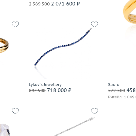
2 071 600 ₽
2 589 500
Raima
Roberta Porrati
Roberto Bravo
Roberto Coin
Rosato
20.65
Sauro
 пробы
Вес (г)
17.1
Sirin
Материал
золото 585 пробы
Suarez
В корзину
Tamara Comolli
Tecnigold
часа
Tiffany & Co
Забронировать на 24 часа
Lykov`s Jewellery
Sauro
718 000 ₽
458
897 500
572 500
Utopia
Ритейл: 1 049
Zancan
Zimar
Италия
ЭПЛ Якутские бриллианты
Вес (г)
8.19
Вес (г)
61.68
Материал
золото 750 пробы
Материал