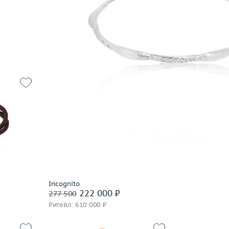
Забронировать на 24 часа
часа
12.9
пробы,
 пробы
Incognito
222 000 ₽
277 500
часа
Ритейл: 610 000 ₽