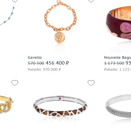
6.47
Вес (г)
24.01
Вес (г)
 пробы
Материал
золото 750 пробы
Материал
В корзину
В 
часа
Забронировать на 24 часа
Заброниро
Gavello
Nouvelle Bag
456 400 ₽
93
570 500
1 173 500
Ритейл: 970 000 ₽
Ритейл: 2 225
43.73
Вес (г)
28.48
Вес (г)
 пробы
Материал
золото 750 пробы
Материал
В корзину
В 