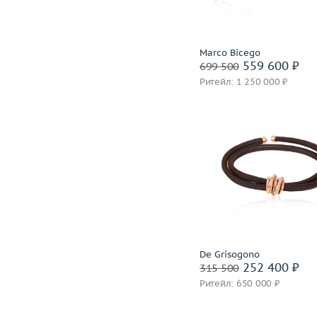
В корзину
Marco Bicego
Забронировать на 24 
559 600 ₽
699 500
Ритейл: 1 250 000 ₽
Вес (г)
Материал
золото 585 
золото 750
В корзину
De Grisogono
252 400 ₽
315 500
Забронировать на 24 
Ритейл: 650 000 ₽