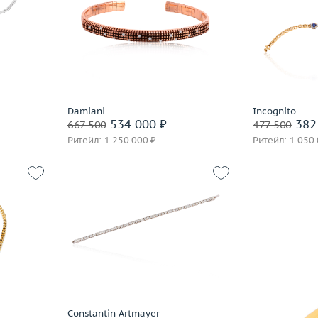
Giampiero Fiorini
10.97
Вес (г)
21.1
Вес (г)
Giorgio Visconti
 пробы
Материал
золото 750 пробы
Материал
H.Stern
В корзину
В 
Imma S.R.L
Jewellery Theatre
Korloff
часа
Забронировать на 24 часа
Заброниро
Damiani
Incognito
534 000 ₽
382
667 500
477 500
Kria
Ритейл: 1 250 000 ₽
Ритейл: 1 050
Leo Pizzo
Luca Carati
Lykov`s Jewellery
Marco Bicego
Вес (г)
MiMi
8.79
Вес (г)
15.46
Материал
Nouvelle Bague
 пробы
Материал
золото 585 пробы
Paolo Piovan
В 
В корзину
Pasquale Bruni
Piero Milano
Заброниро
Pomi
часа
Забронировать на 24 часа
Constantin Artmayer