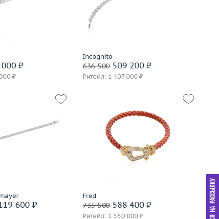
корзину
В корзину
вать на 24 часа
Забронировать на 24 часа
Incognito
 000 ₽
509 200 ₽
636 500
 000 ₽
Ритейл: 1 407 000 ₽
10.34
Вес (г)
9.96
золото 585 пробы
Материал
золото 750 пробы
корзину
В корзину
вать на 24 часа
Забронировать на 24 часа
tmayer
Fred
119 600 ₽
588 400 ₽
735 500
Ритейл: 1 550 000 ₽