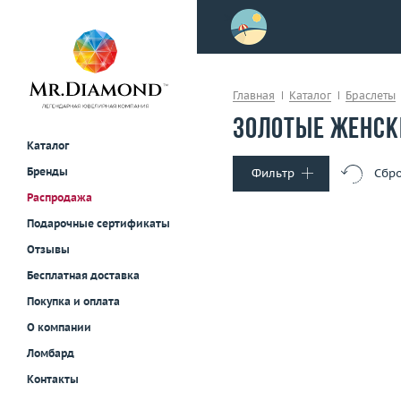
>
осле примерки!
Главная
Каталог
Браслеты
Золотые женск
Каталог
Бренды
Фильтр
Сбро
Распродажа
Тип украшения
Подарочные сертификаты
Кольца
Отзывы
Серьги
Бесплатная доставка
Колье и подвески
Покупка и оплата
Браслеты
Вес (г)
О компании
Часы
Материал
золото 585
Для мужчин
Ломбард
В корзину
Контакты