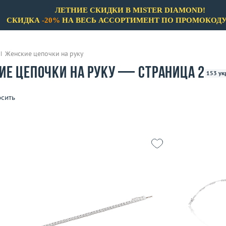
ЛЕТНИЕ СКИДКИ В MISTER DIAMOND!
СКИДКА
-20%
НА ВЕСЬ АССОРТИМЕНТ ПО ПРОМОКОД
Женские цепочки на руку
ие цепочки на руку — Страница 2
153 у
сить
Бренды
Только бренды
Только Не 
Adler
Материал
Argos
Выбрано:
всё
Bochic
Вес (г)
Brumani
Цвет
6.38
Материал
Bvlgari
 пробы
Выбрано:
всё
Carl F. Bucherer
В 
Carrera y Carrera
Теги
Cartier