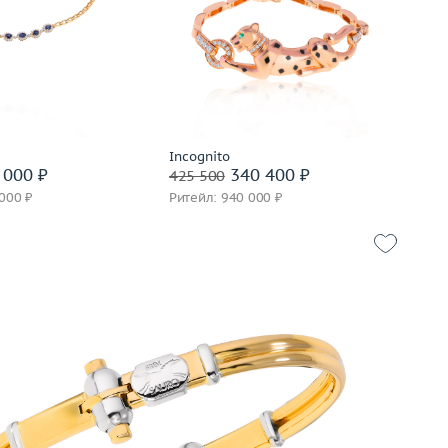
17.23
Вес (г)
24.5
золото 750 пробы
Материал
золото 750 пробы
корзину
Подробнее
вать на 24 часа
Сообщить о снятии брони
Incognito
 000 ₽
340 400 ₽
425 500
 000 ₽
Ритейл: 940 000 ₽
25.06
золото 750 пробы
корзину
вать на 24 часа