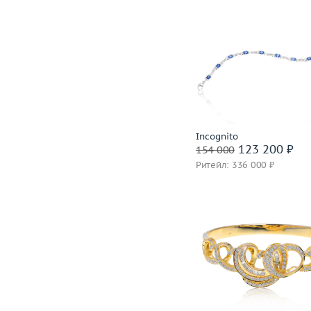
Вес (г)
Материал
золото 585
В корзину
Забронировать на 24 
Incognito
123 200 ₽
154 000
Ритейл: 336 000 ₽
Вес (г)
Материал
золото 750
В корзину