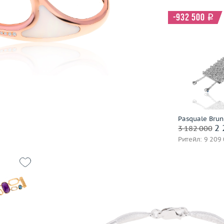
-932 500
i
Вес (г)
Материал
В 
Pasquale Brun
Заброниро
2 
3 182 000
Ритейл: 9 209
Вес (г)
13.6
Материал
золото 750 пробы
26.98
 пробы
В корзину