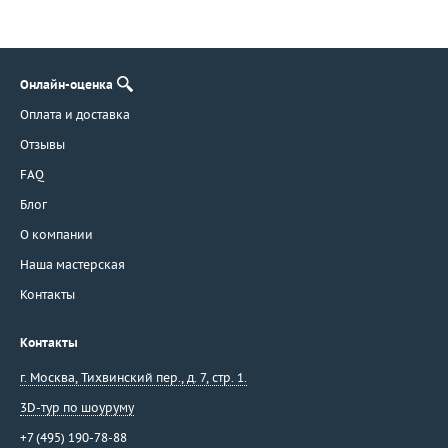
Stefan Hafner
Stella
Stenzhorn
Онлайн-оценка
Stephen Webster
Оплата и доставка
Suarez
Отзывы
Syntya Gioielli
Talento
FAQ
Tamara Comolli
Блог
Taverna
О компании
Tecnigold
Наша мастерская
Theo Fennell
Контакты
Ti Amo
Tiffany & Co
Контакты
Tirisi
г. Москва
,
Тихвинский пер., д. 7, стр. 1.
Toni Gard
3D-тур по шоуруму
Torrini
Tous
+7 (495) 190-78-88