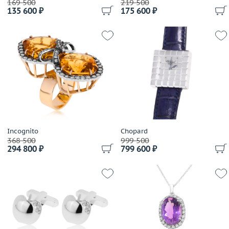
169 500
219 500
Argos
135 600 ₽
175 600 ₽
Материал
Artemoda
Выбрано:
всё
Asprey London
Atasay
Цвет
Audemars Piguet
Выбрано:
всё
Avakian
Balocchi Preziosi
Размер (только для колец)
Baraka
Выбрано:
всё
Baume&Mercier
Belle Bague (GIM)
Incognito
Chopard
368 500
Теги
999 500
Bellini
294 800 ₽
799 600 ₽
Benfaremo Marco
Выбрано:
всё
Bernhard H.Mayer
Bersani
Применить
Bertapelle&Carlesso
Bibigi
Biko