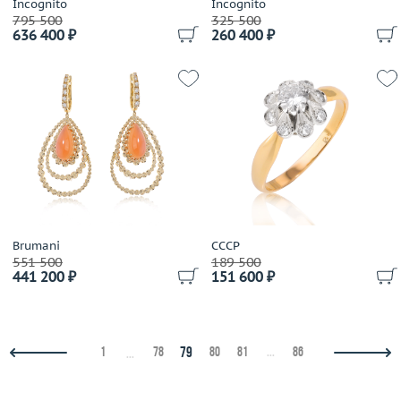
Incognito
Incognito
Mattioli
795 500
325 500
636 400 ₽
260 400 ₽
Mauboussin
Maxim Demidov
Mercury
Messika
Mikimoto
MiMi
Mirco Visconti
Mizuki
Moncara
Brumani
СССР
Montblanc
551 500
189 500
Moraglione
441 200 ₽
151 600 ₽
Mouawad
Mousson
Nanis
79
1
78
80
81
...
86
...
Ninetto Terzano
NOAH