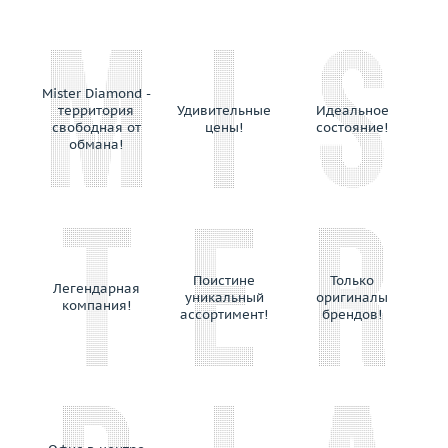
Nouvelle Bague
O.J.Perrin
Ofabiani
Ole Lynggaard
Mister Diamond -
территория
Удивительные
Идеальное
Omega
свободная от
цены!
состояние!
Orlandini
обмана!
Oro Trend
Palmiero
Paolo Piovan
Parure Atelier
Pasis Jewelery
Поистине
Только
Легендарная
Pasquale Bruni
уникальный
оригиналы
компания!
ассортимент!
брендов!
Patek Philippe
Paula
Penta Preziosi
Piaget
Picchiotti