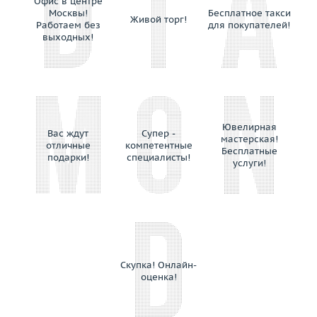
Офис в центре
Piero Maccarini
Москвы!
Бесплатное такси
Живой торг!
Piero Milano
Работаем без
для покупателей!
выходных!
Pomellato
Pomi
Ponticello
Preziose Torino
Prologue
Ювелирная
Raima
Вас ждут
Супер -
мастерская!
отличные
компетентные
Rajola
Бесплатные
подарки!
специалисты!
услуги!
Ralf Diamonds
Ranzani Fabio e Fuse' Maria Lucia
Recarlo
Repossi
Rinaldi
Roberta Porrati
Скупка! Онлайн-
оценка!
Roberto Bravo
Roberto Coin
Robotti Giovanni