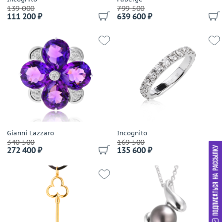
Girard Perregaux
139 000
799 500
111 200 ₽
639 600 ₽
Gold Dreams
Gold Of Brazil
Gourji
Grand Maitre
Grandiose
Gravelona Toce
Grimoldi
Grissoni
Gucci
Gianni Lazzaro
Guy Laroche
Incognito
340 500
169 500
H.Stern
272 400 ₽
135 600 ₽
Harpo's
Harry Winston
Hartmanns
Hoorsenbuhs
Ice Link