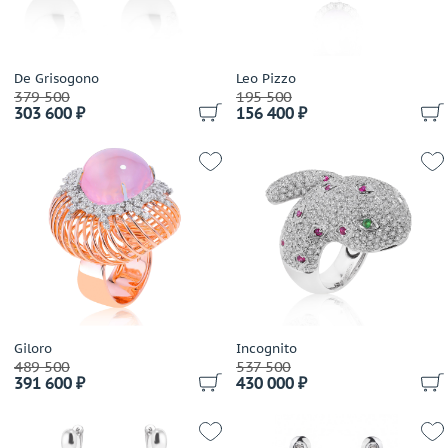
Bochic
Boucheron
Breguet
De Grisogono
Leo Pizzo
Breuning
379 500
195 500
303 600 ₽
156 400 ₽
British Academy of Jewellery
Brumani
Buccellati
Bucherer
Buzio Luciano
Bvlgari
Cacharel
Cahrles Greig
Calgaro
Giloro
Incognito
Callegher Gioielli
489 500
537 500
Cantamessa
391 600 ₽
430 000 ₽
Capra
Cara