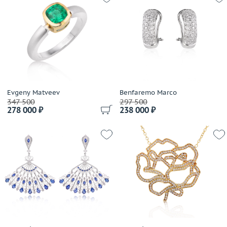
Leo Wittwer
Lidion
Links
Lobortas
Loree Rodkin
LTJ
Luca Carati
Evgeny Matveev
Benfaremo Marco
347 500
297 500
Lykov`s Jewellery
278 000 ₽
238 000 ₽
Magerit
Magie
Manca Gioielli
Mangiarotti
Marco Bicego
Marina Bulgari
Mario Panelli
Maskada
Master Exclusive Jewellery