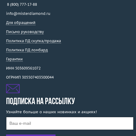
Unoaerre
8 (800) 777-17-88
Utopia
info@misterdiamond.ru
Vacheron Constantin
Для обращений
Valente
Письмо руководству
Valentin Yudashkin
Политика ПД скупка/продажа
Van Cleef & Arpels
Политика ПД ломбард
Van Der Bauwede
Vaschieri
Гарантии
Venini
ИНН 503609561072
Venyx
ОГРНИП 305507403500044
Verdi
Versace
Vignand Joailliers
ПОДПИСКА НА РАССЫЛКУ
Viktor Mayer
Узнайте больше о наших новинках и акциях!
WCJ
Wellendorff
Wempe