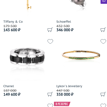
Ilgiz F
Imma
Imma S.R.L
IO SI
Tiffany & Co
Schoeffel
Jacob&Co
179 500
432 500
143 600 ₽
346 000 ₽
Jaeger LeCoultre
Jewellery Theatre
JIC
John Hardy
Jovane
Judith Ripka
Julia Lifits
Kayaly
Korloff
Chanel
Lykov`s Jewellery
Kria
187 000
447 500
Kwiat
149 600 ₽
358 000 ₽
Lardaux
В резерве
Leo Pizzo