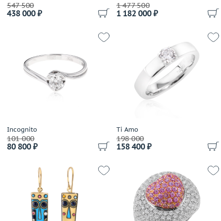
Coaro
547 500
1 477 500
438 000 ₽
1 182 000 ₽
Constantin Artmayer
Corsi
Crivelli
Dada Arrigoni
Damas
Damiani
Dario & Pietro
David Yurman
De Beers
De Dears
Incognito
Ti Amo
101 000
198 000
De Grisogono
80 800 ₽
158 400 ₽
Delfina Delettrez
Della Riva
Di Modolo
Diamanti
Diamond Point
Dior