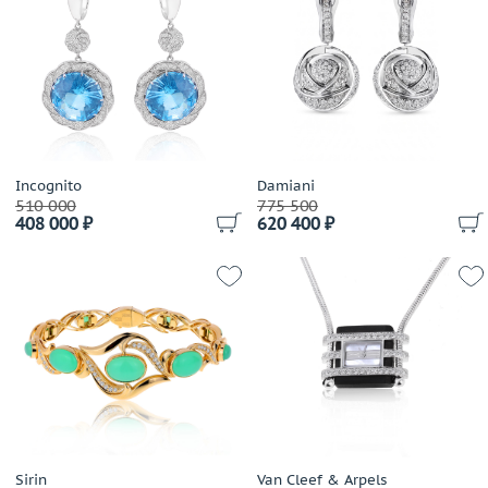
Carats
Carl F. Bucherer
Carla Amorim
Carlo Luca Della Quercia
Carrera y Carrera
Cartier
Casa Gi
Incognito
Damiani
510 000
775 500
Casato
408 000 ₽
620 400 ₽
Cassa Forte
Cede
Chanel
Chantecler
Chaumet
Chiampesan
Chimento
Chopard
Choron Diamond
Sirin
Van Cleef & Arpels