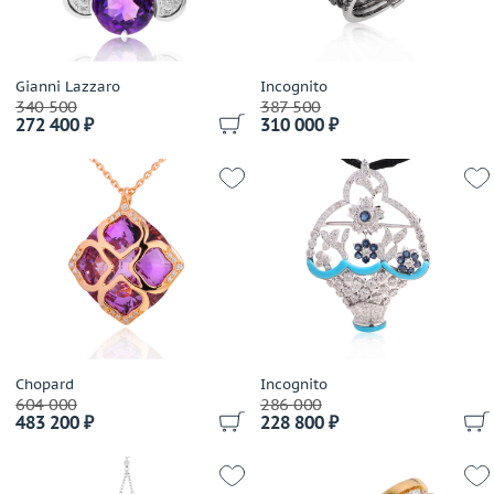
Bochic
Boucheron
Breguet
Gianni Lazzaro
Incognito
Breuning
340 500
387 500
272 400 ₽
310 000 ₽
British Academy of Jewellery
Brumani
Buccellati
Bucherer
Buzio Luciano
Bvlgari
Cacharel
Cahrles Greig
Calgaro
Chopard
Incognito
Callegher Gioielli
604 000
286 000
Cantamessa
483 200 ₽
228 800 ₽
Capra
Cara