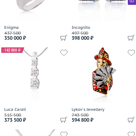
Ilgiz F
Imma
Imma S.R.L
IO SI
Enigma
Incognito
Jacob&Co
437 500
497 500
350 000 ₽
398 000 ₽
Jaeger LeCoultre
Jewellery Theatre
-142 000
i
JIC
John Hardy
Jovane
Judith Ripka
Julia Lifits
Kayaly
Korloff
Luca Carati
Lykov`s Jewellery
Kwiat
515 500
743 500
Lardaux
373 500 ₽
594 800 ₽
Leo Pizzo
Leo Wittwer