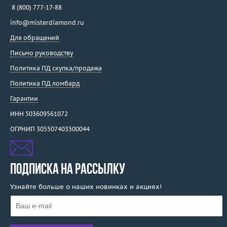
Vacheron Constantin
8 (800) 777-17-88
Valente
info@misterdiamond.ru
Valentin Yudashkin
Для обращений
Van Cleef & Arpels
Письмо руководству
Van Der Bauwede
Политика ПД скупка/продажа
Vaschieri
Политика ПД ломбард
Venini
Venyx
Гарантии
Verdi
ИНН 503609561072
Versace
ОГРНИП 305507403500044
Vignand Joailliers
Viktor Mayer
WCJ
ПОДПИСКА НА РАССЫЛКУ
Wellendorff
Узнайте больше о наших новинках и акциях!
Wempe
Wenger
Wiemann Willy