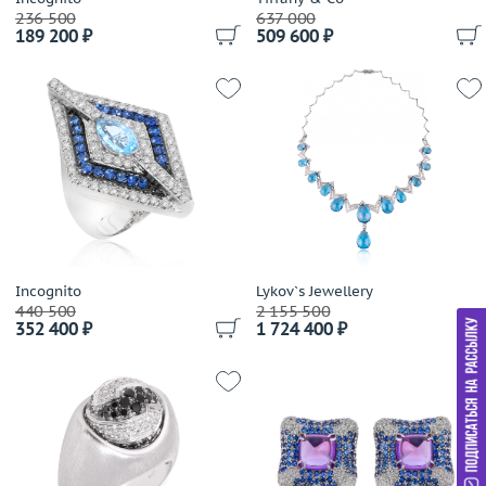
Girard Perregaux
236 500
637 000
189 200 ₽
509 600 ₽
Gold Dreams
Gold Of Brazil
Gourji
Grand Maitre
Grandiose
Gravelona Toce
Grimoldi
Grissoni
Gucci
Incognito
Guy Laroche
Lykov`s Jewellery
440 500
2 155 500
H.Stern
352 400 ₽
1 724 400 ₽
Harpo's
Harry Winston
Hartmanns
Hoorsenbuhs
Ice Link