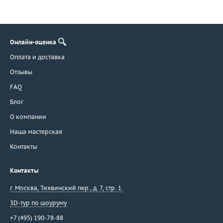
Stenzhorn
Stephen Webster
Suarez
Онлайн-оценка
Syntya Gioielli
Оплата и доставка
Talento
Отзывы
Tamara Comolli
Taverna
FAQ
Tecnigold
Блог
Theo Fennell
О компании
Ti Amo
Наша мастерская
Tiffany & Co
Контакты
Tirisi
Toni Gard
Контакты
Torrini
г. Москва
,
Тихвинский пер., д. 7, стр. 1.
Tous
3D-тур по шоуруму
Unoaerre
Utopia
+7 (495) 190-78-88