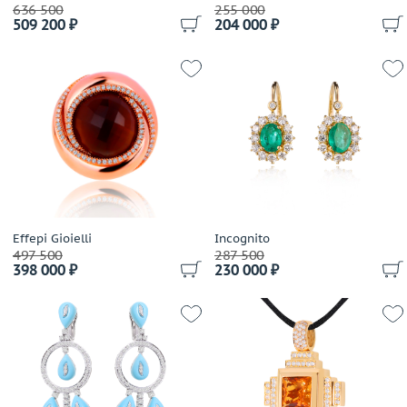
Coaro
636 500
255 000
509 200 ₽
204 000 ₽
Constantin Artmayer
Corsi
Crivelli
Dada Arrigoni
Damas
Damiani
Dario & Pietro
David Yurman
De Beers
De Dears
Effepi Gioielli
Incognito
497 500
287 500
De Grisogono
398 000 ₽
230 000 ₽
Delfina Delettrez
Della Riva
Di Modolo
Diamanti
Diamond Point
Dior