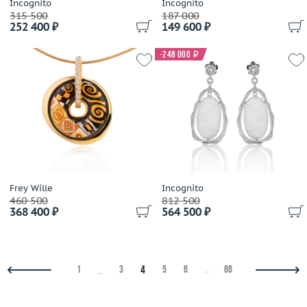
Incognito
Incognito
Mauboussin
315 500
187 000
252 400 ₽
149 600 ₽
Maxim Demidov
Mercury
-248 000
i
Messika
Mikimoto
MiMi
Mirco Visconti
Mizuki
Moncara
Montblanc
Frey Wille
Incognito
Moraglione
460 500
812 500
Mouawad
368 400 ₽
564 500 ₽
Mousson
Nanis
Ninetto Terzano
4
1
3
5
6
...
86
...
NOAH
Nouvelle Bague