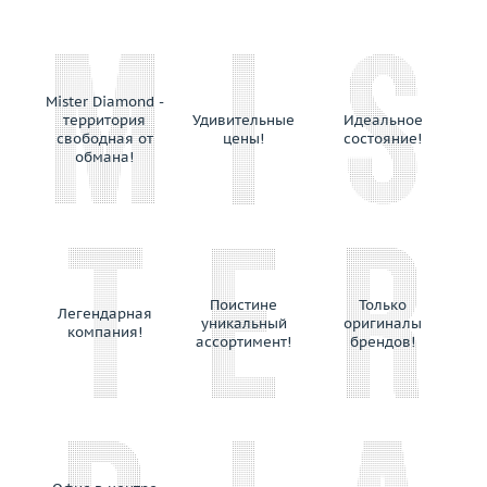
O.J.Perrin
Ole Lynggaard
Omega
Orlandini
Mister Diamond -
территория
Удивительные
Идеальное
Oro Trend
свободная от
цены!
состояние!
Palmiero
обмана!
Paolo Piovan
Parure Atelier
Pasis Jewelery
Pasquale Bruni
Patek Philippe
Поистине
Только
Легендарная
Paula
уникальный
оригиналы
компания!
ассортимент!
брендов!
Penta Preziosi
Piaget
Picchiotti
Piero Maccarini
Piero Milano