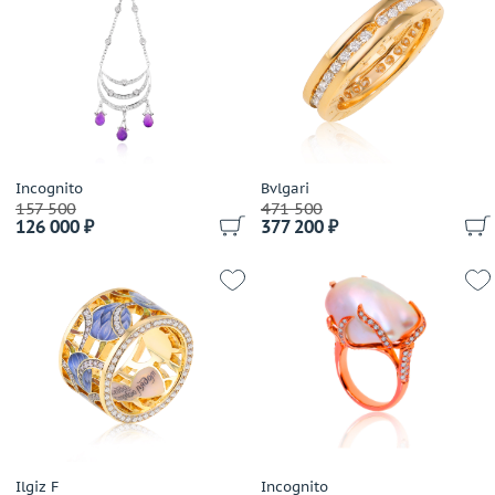
Carats
Carl F. Bucherer
Carla Amorim
Carlo Luca Della Quercia
Carrera y Carrera
Cartier
Casa Gi
Incognito
Bvlgari
157 500
471 500
Casato
126 000 ₽
377 200 ₽
Cassa Forte
Cede
Chanel
Chantecler
Chaumet
Chiampesan
Chimento
Chopard
Choron Diamond
Ilgiz F
Incognito