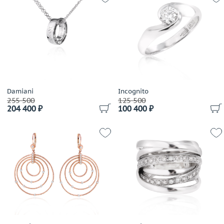
Lidion
Links
Lobortas
Loree Rodkin
LTJ
Luca Carati
Lykov`s Jewellery
Damiani
Incognito
255 500
125 500
Magerit
204 400 ₽
100 400 ₽
Magie
Manca Gioielli
Mangiarotti
Marco Bicego
Marina Bulgari
Mario Panelli
Maskada
Master Exclusive Jewellery
Mattioli