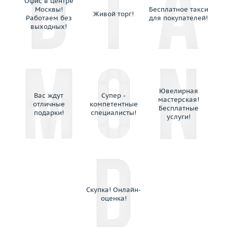
Офис в центре
Pomellato
Москвы!
Бесплатное такси
Живой торг!
Pomi
Работаем без
для покупателей!
выходных!
Ponticello
Preziose Torino
Prologue
Raima
Rajola
Ювелирная
Ralf Diamonds
Вас ждут
Супер -
мастерская!
отличные
компетентные
Ranzani Fabio e Fuse' Maria Lucia
Бесплатные
подарки!
специалисты!
услуги!
Recarlo
Repossi
Rinaldi
Roberta Porrati
Roberto Bravo
Roberto Coin
Скупка! Онлайн-
оценка!
Robotti Giovanni
Rodney Rayner
Rolex